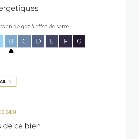
ergetiques
ssion de gaz à effet de serre
B
C
D
E
F
G
bilier. Pour vendre, acheter ou même louer
pel à nous au 0164677629.
AIL
CE BIEN
s de ce bien