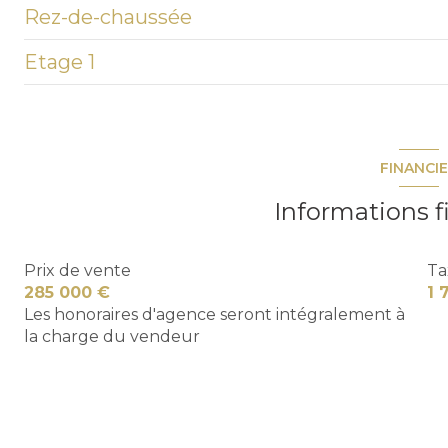
Rez-de-chaussée
Etage 1
entrée
salon/sejour
cuisine
chambre
FINANCI
chambre
chambre
Informations f
WC
chambre
Prix de vente
Ta
salle de bain
285 000 €
1 
Les honoraires d'agence seront intégralement à
la charge du vendeur