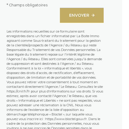
* Champs obligatoires
ENVOYER
Les informations recueillies sur ce formulaire sont
enregistrées dans un fichier informatisé par La Boite Immo
agissant comme Sous-traitant du traitement pour la gestion
de la clientèle/prospects de l'Agence / du Réseau qui reste
Responsable du Traitement de vos Données personnelles. La
base légale du traitement repose sur l'intérêt légitime de
l'Agence / du Réseau. Elles sont conservées jusqu'à demande
de suppression et sont destinées à l'Agence / au Réseau.
Conformément à la loi « informatique et libertés », vous
disposez des droits d’accès, de rectification, d’effacement,
d’opposition, de limitation et de portabilité de vos données.
Vous pouvez retirer votre consentement à tout moment en
contactant directement l’Agence / Le Réseau. Consultez le site
https://cnil.fr/fr
pour plus d’informations sur vos droits. Si vous
estimez, après avoir contacté l'Agence / le Réseau, que vos
droits « Informatique et Libertés » ne sont pas respectés, vous
pouvez adresser une réclamation à la CNIL. Nous vous
informons de l’existence de la liste d'opposition au
démarchage téléphonique « Bloctel », sur laquelle vous
pouvez vous inscrire ici :
https://www.bloctel.gouv.fr
. Dans le
cadre de la protection des Données personnelles, nous vous
invitons à ne pas inscrire de Données sensibles dans le