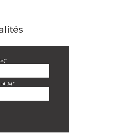
lités
es)*
nt (%) *