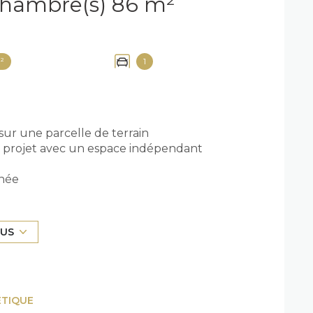
Maison 4 pièce(s) 3 chambre(s) 86 m²
²
1
sur une parcelle de terrain
n projet avec un espace indépendant
inée
LUS
ÉTIQUE