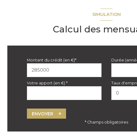
SIMULATION
Calcul des mensua
Montant du crédit (en €)*
Durée (anné
Votre apport (en €) *
Taux d'empru
ENVOYER
* Champs obligatoires