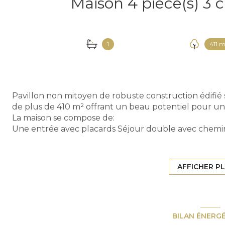
1
411 m
Pavillon non mitoyen de robuste construction édifié 
de plus de 410 m² offrant un beau potentiel pour u
La maison se compose de:
Une entrée avec placards Séjour double avec chem
Cuisine aménagée équipée
WC séparés
Garage 1 voiture
AFFICHER P
Arriere cuisine/buanderie avec chaudière au gaz
A l'étage:
BILAN ÉNERG
Dégagement