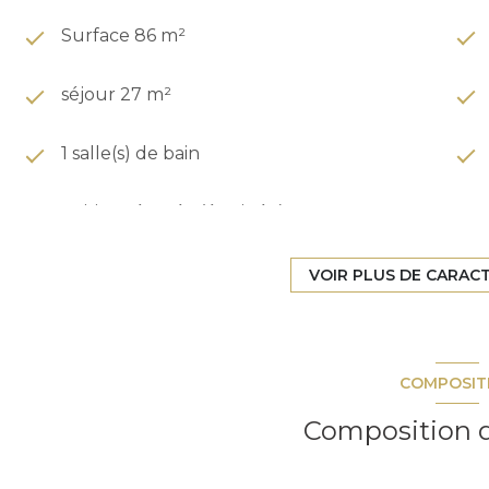
Surface 86 m²
séjour 27 m²
1 salle(s) de bain
cuisine séparée (équipée)
1 garage(s)
VOIR PLUS DE CARAC
exposition Sud-Ouest
COMPOSIT
vue sur jardin
Composition d
arboré