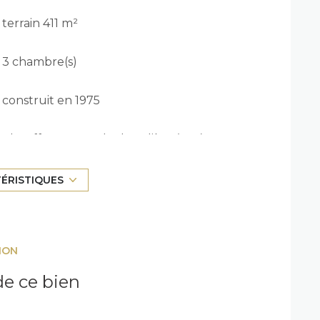
terrain 411 m²
3 chambre(s)
construit en 1975
Chauffage central : chaudière (gaz)
1 parking(s)
TÉRISTIQUES
1 niveau(x)
ION
terrasse
e ce bien
piscinable