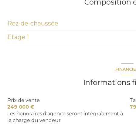
Composition d
Rez-de-chaussée
Etage 1
entrée
chambre
Palier
cuisine
chambre
FINANCI
buanderie
Informations f
salle d'eau
salon/sejour
Prix de vente
Ta
249 000 €
7
salon/sejour
Les honoraires d'agence seront intégralement à
la charge du vendeur