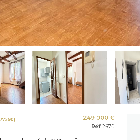
249 000 €
77290)
Réf
2670