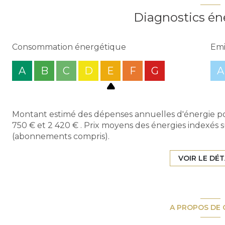
Diagnostics én
Consommation énergétique
Emi
A
B
C
D
E
F
G
A
Montant estimé des dépenses annuelles d'énergie po
750 € et 2 420 € . Prix moyens des énergies indexés 
(abonnements compris).
VOIR LE DÉT
A PROPOS DE 