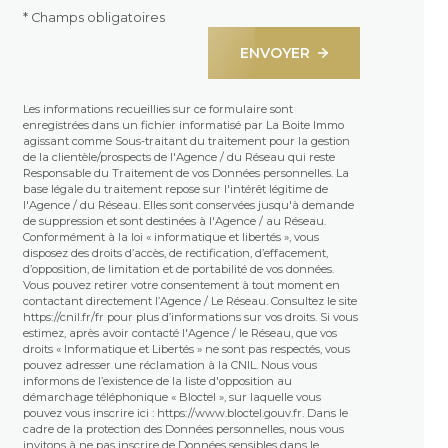
* Champs obligatoires
ENVOYER
Les informations recueillies sur ce formulaire sont
enregistrées dans un fichier informatisé par La Boite Immo
agissant comme Sous-traitant du traitement pour la gestion
de la clientèle/prospects de l'Agence / du Réseau qui reste
Responsable du Traitement de vos Données personnelles. La
base légale du traitement repose sur l'intérêt légitime de
l'Agence / du Réseau. Elles sont conservées jusqu'à demande
de suppression et sont destinées à l'Agence / au Réseau.
Conformément à la loi « informatique et libertés », vous
disposez des droits d’accès, de rectification, d’effacement,
d’opposition, de limitation et de portabilité de vos données.
Vous pouvez retirer votre consentement à tout moment en
contactant directement l’Agence / Le Réseau. Consultez le site
https://cnil.fr/fr
pour plus d’informations sur vos droits. Si vous
estimez, après avoir contacté l'Agence / le Réseau, que vos
droits « Informatique et Libertés » ne sont pas respectés, vous
pouvez adresser une réclamation à la CNIL. Nous vous
informons de l’existence de la liste d'opposition au
démarchage téléphonique « Bloctel », sur laquelle vous
pouvez vous inscrire ici :
https://www.bloctel.gouv.fr
. Dans le
cadre de la protection des Données personnelles, nous vous
invitons à ne pas inscrire de Données sensibles dans le