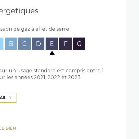
ergetiques
ssion de gaz à effet de serre
B
C
D
E
F
G
ur un usage standard est compris entre 1
sur les années 2021, 2022 et 2023
AIL
CE BIEN