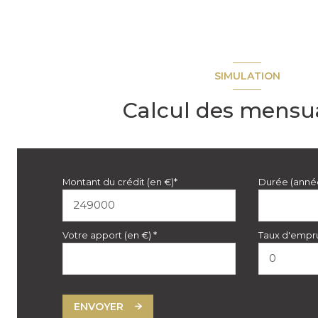
SIMULATION
Calcul des mensua
Montant du crédit (en €)*
Durée (anné
Votre apport (en €) *
Taux d'empru
ENVOYER